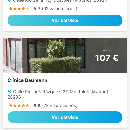
Calle Río Sella, 10, Móstoles (Madrid), 28934
(62 valoraciones)
8,2
Ver servicio
PRECIO
107 €
Clínica Baumann
Calle Pintor Velázquez, 27, Móstoles (Madrid),
28936
(78 valoraciones)
8,6
Ver servicio