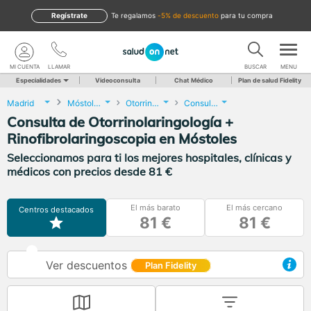
Regístrate
te regalamos
-5% de descuento
para tu compra
MI CUENTA
LLAMAR
BUSCAR
MENU
Especialidades
Videoconsulta
Chat Médico
Plan de salud Fidelity
Madrid
Móstoles
Otorrinolaringología
Consulta de Otorrinolaringología + Rinofibrolaringoscopia
Consulta de Otorrinolaringología +
Rinofibrolaringoscopia en Móstoles
Seleccionamos para ti los mejores hospitales, clínicas y
médicos con precios desde 81 €
El más barato
El más cercano
Centros destacados
81 €
81 €
Ver descuentos
Plan Fidelity