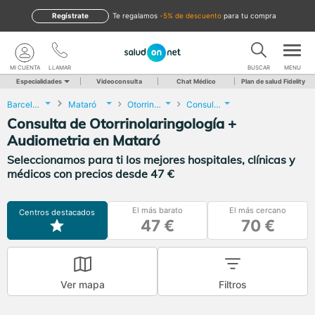
Regístrate
te regalamos
-5% de descuento
para tu compra
MI CUENTA
LLAMAR
BUSCAR
MENU
Especialidades
Videoconsulta
Chat Médico
Plan de salud Fidelity
Barcelona
Mataró
Otorrinolaringología
Consulta de Otorrinolaringología + Audiometria
Consulta de Otorrinolaringología +
Audiometria en Mataró
Seleccionamos para ti los mejores hospitales, clínicas y
médicos con precios desde 47 €
El más barato
El más cercano
Centros destacados
47 €
70 €
Ver mapa
Filtros