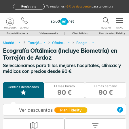
Regístrate
te regalamos
-5% de descuento
para tu compra
MI CUENTA
LLAMAR
BUSCAR
MENU
Especialidades
Videoconsulta
Chat Médico
Plan de salud Fidelity
Madrid
Torrejón de Ardoz
Oftalmología
Ecografía Oftálmica (Incluye Biometría)
Ecografía Oftálmica (Incluye Biometría) en
Torrejón de Ardoz
Seleccionamos para ti los mejores hospitales, clínicas y
médicos con precios desde 90 €
El más barato
El más cercano
Centros destacados
90 €
90 €
Ver descuentos
Plan Fidelity