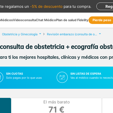
te regalamos
un
-5% de descuento
para tu compra
.
Reg
 Médicos
Videoconsulta
Chat Médico
Plan de salud Fidelity
Pierde peso
Obstetricia y Ginecología
Revisión embarazo (consulta de obstetricia + ecografía obstétrica)
onsulta de obstetricia + ecografía obsté
ra ti los mejores hospitales, clínicas y médicos con p
SIN CUOTAS
SIN LISTAS DE ESPERA
Solo pagas por lo que usas
Vas al médico cuando lo necesit
El más barato
71 €