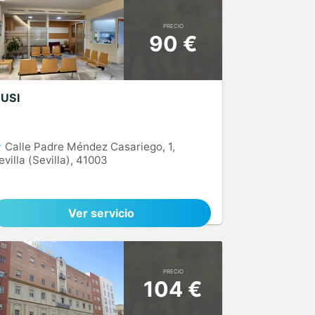
PRECIO
90 €
USI
Calle Padre Méndez Casariego, 1,
evilla (Sevilla), 41003
Ver servicio
PRECIO
104 €