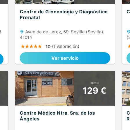
Centro de Ginecología y Diagnóstico
C
Prenatal
3
Avenida de Jerez, 59, Sevilla (Sevilla),
41014
(
(1 valoración)
10
Ver servicio
PRECIO
129 €
Centro Médico Ntra. Sra. de los
C
Ángeles
R