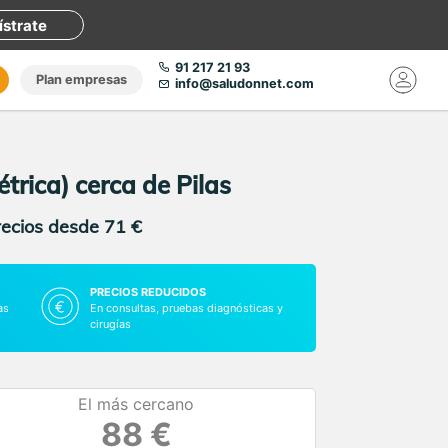
ístrate
91 217 21 93
Plan empresas
info@saludonnet.com
trica) cerca de Pilas
recios desde 71 €
PRECIOS REDUCIDOS
as
En consultas, pruebas diagnósticas y
cirugías
El más cercano
88 €