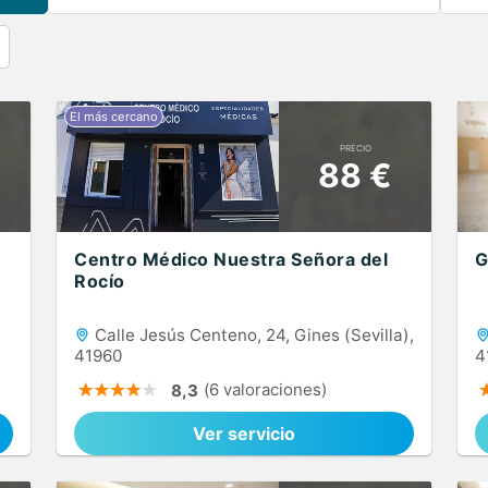
PRECIO
88 €
Centro Médico Nuestra Señora del
G
Rocío
Calle Jesús Centeno, 24, Gines (Sevilla),
41960
4
(6 valoraciones)
8,3
Ver servicio