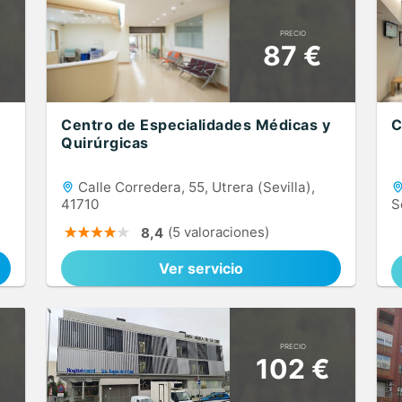
PRECIO
87 €
Centro de Especialidades Médicas y
C
Quirúrgicas
Calle Corredera, 55, Utrera (Sevilla),
41710
S
(5 valoraciones)
8,4
Ver servicio
PRECIO
102 €