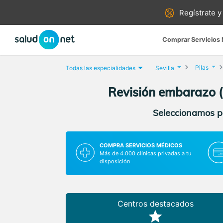
Regístrate y
Comprar Servicios
Pilas
Todas las especialidades
Sevilla
Revisión embarazo (c
Seleccionamos pa
COMPRA SERVICIOS MÉDICOS
Más de 4.000 clínicas privadas a tu
disposición
Centros destacados