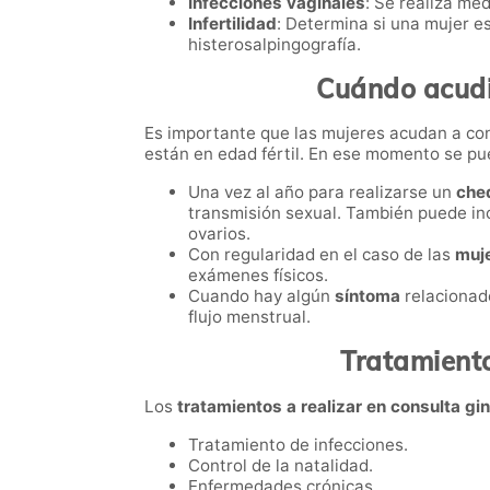
Infecciones vaginales
: Se realiza me
Infertilidad
: Determina si una mujer e
histerosalpingografía.
Cuándo acudir
Es importante que las mujeres acudan a con
están en edad fértil. En ese momento se pu
Una vez al año para realizarse un
che
transmisión sexual. También puede in
ovarios.
Con regularidad en el caso de las
muj
exámenes físicos.
Cuando hay algún
síntoma
relacionad
flujo menstrual.
Tratamiento
Los
tratamientos a realizar en consulta gi
Tratamiento de infecciones.
Control de la natalidad.
Enfermedades crónicas.