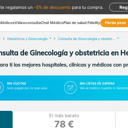
te regalamos
un
-5% de descuento
para tu compra
.
Reg
 Médicos
Videoconsulta
Chat Médico
Plan de salud Fidelity
Pierde peso
Obstetricia y Ginecología
Consulta de Ginecología y obstetricia
sulta de Ginecología y obstetricia en He
ra ti los mejores hospitales, clínicas y médicos con p
SIN CUOTAS
SIN LISTAS DE ESPERA
Solo pagas por lo que usas
Vas al médico cuando lo necesit
El más barato
78 €