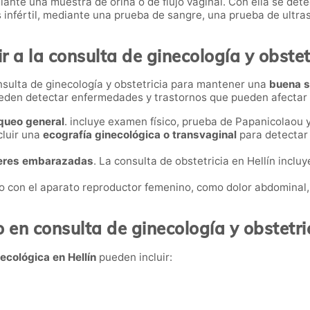
diante una muestra de orina o de flujo vaginal. Con ella se de
s infértil, mediante una prueba de sangre, una prueba de ultr
 a la consulta de ginecología y obstetr
sulta de ginecología y obstetricia para mantener una
buena s
eden detectar enfermedades y trastornos que pueden afectar 
queo general
. incluye examen físico, prueba de Papanicolaou
cluir una
ecografía ginecológica o transvaginal
para detectar 
eres embarazadas
. La consulta de obstetricia en Hellín inclu
o con el aparato reproductor femenino, como dolor abdominal,
 en consulta de ginecología y obstetric
necológica en Hellín
pueden incluir: