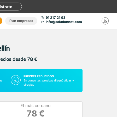
ístrate
91 217 21 93
Plan empresas
info@saludonnet.com
llín
recios desde 78 €
PRECIOS REDUCIDOS
as
En consultas, pruebas diagnósticas y
cirugías
El más cercano
78 €