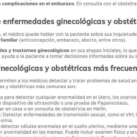
as
complicaciones en el embarazo
. En consulta con el obstetr
 enfermedades ginecológicas y obstétr
n, el médico puede hablar con la paciente sobre sus inquietud
familiar
(anticoncepción, embarazo, aborto, entre otros).
es y trastornos ginecológicos
en sus etapas iniciales, lo qu
 ayuda a la paciente a tomar decisiones informadas sobre su s
necológicas y obstétricas más frecuen
permiten a los médicos detectar y tratar problemas de salud a
cas y obstétricas más comunes son:
za para detectar cualquier anormalidad en el útero, los ovarios
 dispositivo de ultrasonido o una prueba de Papanicolaou.
ar en casa o en consulta de obstetricia en Hellín.
l
: Detectar enfermedades de transmisión sexual, como el VIH, la 
 orina.
 detectar células anormales en el cuello uterino, mediante un
ier anormalidad en las mamas. Puede incluir examen físico y p