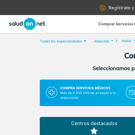
Regístrate y
Comprar Servicios
Hellín
Todas las especialidades
Albacete
Con
Seleccionamos pa
COMPRA SERVICIOS MÉDICOS
Más de 4.000 clínicas privadas a tu
disposición
Centros destacados