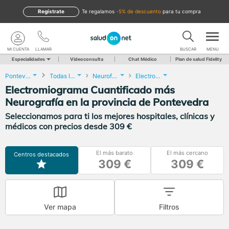
Regístrate
te regalamos
-5% de descuento
para tu compra
MI CUENTA
LLAMAR
BUSCAR
MENU
Especialidades
Videoconsulta
Chat Médico
Plan de salud Fidelity
Pontevedra
Todas las localidades
Neurofisiología Clínica
Electromiograma Cuantificado más Neurografía
Electromiograma Cuantificado más
Neurografía en la provincia de Pontevedra
Seleccionamos para ti los mejores hospitales, clínicas y
médicos con precios desde 309 €
El más barato
El más cercano
Centros destacados
309 €
309 €
Ver mapa
Filtros