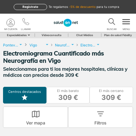
Regístrate
te regalamos
-5% de descuento
para tu compra
MI CUENTA
LLAMAR
BUSCAR
MENU
Especialidades
Videoconsulta
Chat Médico
Plan de salud Fidelity
Pontevedra
Vigo
Neurofisiología Clínica
Electromiograma Cuantificado más Neurografía
Electromiograma Cuantificado más
Neurografía en Vigo
Seleccionamos para ti los mejores hospitales, clínicas y
médicos con precios desde 309 €
El más barato
El más cercano
Centros destacados
309 €
309 €
Ver mapa
Filtros