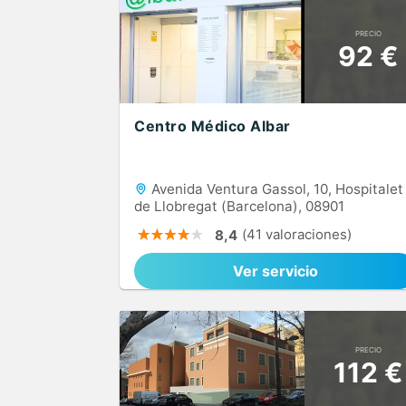
PRECIO
92 €
Centro Médico Albar
Avenida Ventura Gassol, 10, Hospitalet
de Llobregat (Barcelona), 08901
(41 valoraciones)
8,4
Ver servicio
PRECIO
112 €