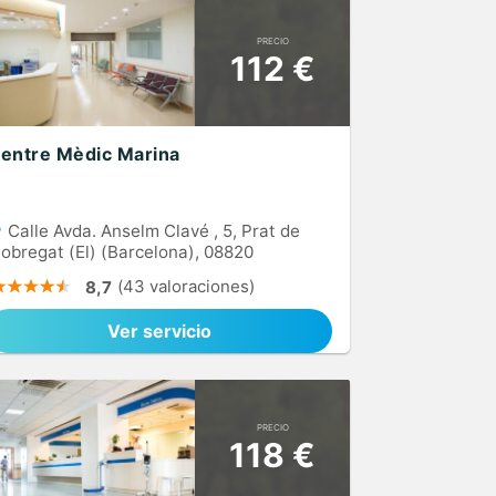
PRECIO
112 €
entre Mèdic Marina
Calle Avda. Anselm Clavé , 5, Prat de
lobregat (El) (Barcelona), 08820
(43 valoraciones)
8,7
Ver servicio
PRECIO
118 €