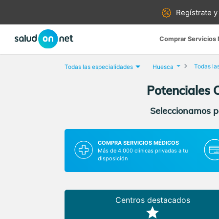
Regístrate y
Comprar Servicios
Todas la
Todas las especialidades
Huesca
Potenciales 
Seleccionamos pa
COMPRA SERVICIOS MÉDICOS
Más de 4.000 clínicas privadas a tu
disposición
Centros destacados