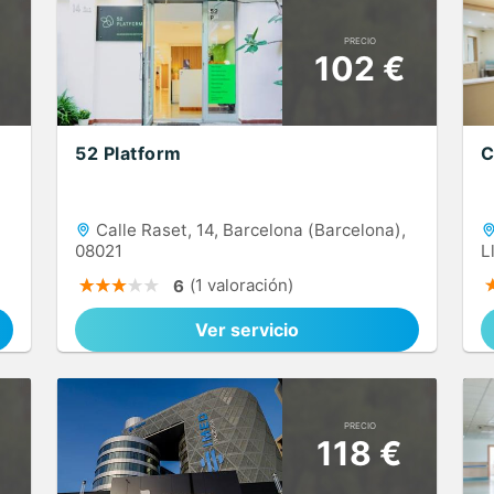
PRECIO
102 €
52 Platform
C
Calle Raset, 14, Barcelona (Barcelona),
08021
L
(1 valoración)
6
Ver servicio
PRECIO
118 €