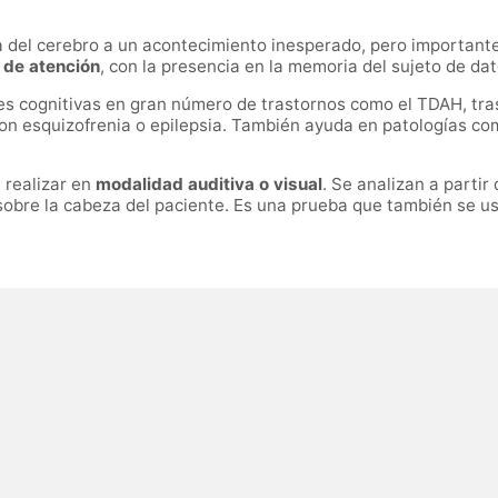
a del cerebro a un acontecimiento inesperado, pero importante
 de atención
,
con la presencia en la memoria del sujeto de da
nes cognitivas en gran número de trastornos como el
TDAH
, tr
 esquizofrenia o epilepsia. También ayuda en patologías como l
n
realizar en
modalidad auditiva o visual
.
S
e analizan a partir 
sobre la cabeza del paciente.
Es una prueba que también se usa 