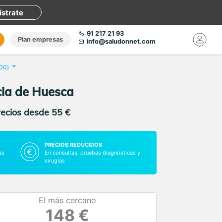
ístrate
91 217 21 93
Plan empresas
info@saludonnet.com
300)
cia de Huesca
recios desde 55 €
PRECIOS REDUCIDOS
as
En consultas, pruebas diagnósticas y
cirugías
El más cercano
148 €