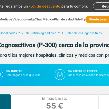
te regalamos
un
-5% de descuento
para tu compra
.
Reg
 Médicos
Videoconsulta
Chat Médico
Plan de salud Fidelity
Pierde peso
s localidades
Neurofisiología Clínica
Potenciales Cognoscitivos (P-
Cognoscitivos (P-300) cerca de la provin
ra ti los mejores hospitales, clínicas y médicos con p
SIN CUOTAS
SIN LISTAS DE ESPERA
Solo pagas por lo que usas
Vas al médico cuando lo necesit
El más barato
55 €