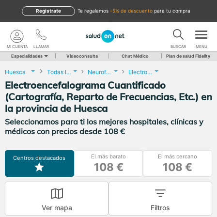
Regístrate
te regalamos
-5% de descuento
para tu compra
MI CUENTA
LLAMAR
BUSCAR
MENU
Especialidades
Videoconsulta
Chat Médico
Plan de salud Fidelity
Huesca
Todas las localidades
Neurofisiología Clínica
Electroencefalograma Cuantificado (Cartografía, Reparto de Frecuencias, Etc.)
Electroencefalograma Cuantificado
(Cartografía, Reparto de Frecuencias, Etc.) en
la provincia de Huesca
Seleccionamos para ti los mejores hospitales, clínicas y
médicos con precios desde 108 €
El más barato
El más cercano
Centros destacados
108 €
108 €
Ver mapa
Filtros