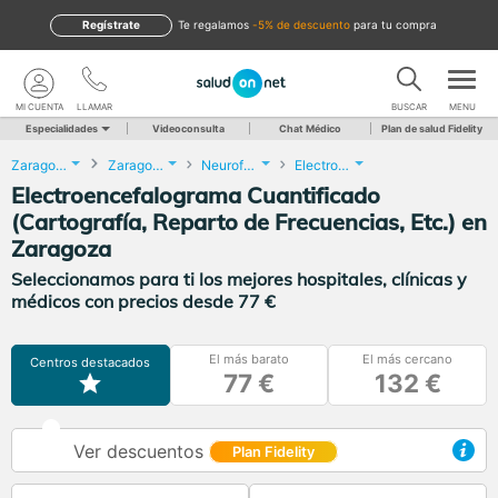
Regístrate
te regalamos
-5% de descuento
para tu compra
MI CUENTA
LLAMAR
BUSCAR
MENU
Especialidades
Videoconsulta
Chat Médico
Plan de salud Fidelity
Zaragoza
Zaragoza
Neurofisiología Clínica
Electroencefalograma Cuantificado (Cartografía, Reparto de Frecuencias, Etc.)
Electroencefalograma Cuantificado
(Cartografía, Reparto de Frecuencias, Etc.) en
Zaragoza
Seleccionamos para ti los mejores hospitales, clínicas y
médicos con precios desde 77 €
El más barato
El más cercano
Centros destacados
77 €
132 €
Ver descuentos
Plan Fidelity