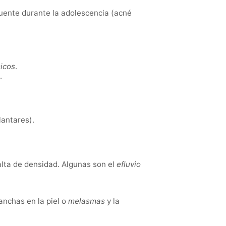
cuente durante la adolescencia (acné
icos
.
.
lantares).
falta de densidad. Algunas son el
efluvio
anchas en la piel o
melasmas
y la