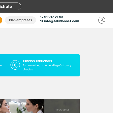
ístrate
91 217 21 93
Plan empresas
info@saludonnet.com
PRECIOS REDUCIDOS
as
En consultas, pruebas diagnósticas y
cirugías
PRECIO DESDE