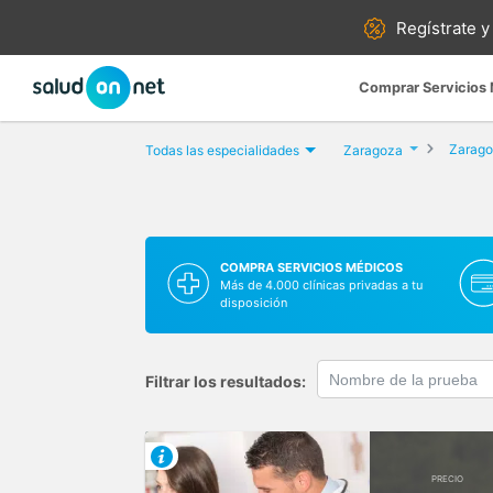
Regístrate y
Comprar Servicios
Zarag
Todas las especialidades
Zaragoza
COMPRA SERVICIOS MÉDICOS
Más de 4.000 clínicas privadas a tu
disposición
Filtrar los resultados:
PRECIO