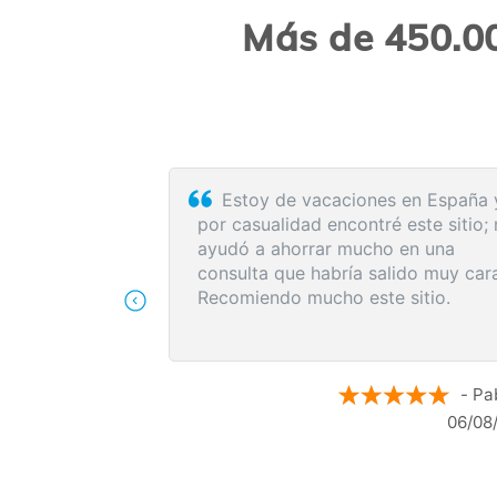
Más de 450.00
ilizo, Cómodo
El proceso de reserva fue
 al cliente es
sumamente sencillo. La videollama
con la médica resultó de gran ayud
me explicó detalladamente las
posibles causas de mi dolencia, me
recomendó medidas para aliviar lo
síntomas de inmediato y me indicó 
siguientes pasos a seguir según los
- Maria N.
resultados de la resonancia.
- An
05/08/2026
04/08