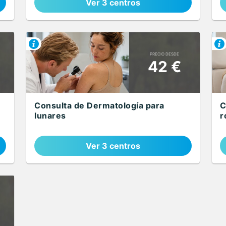
Ver 3 centros
PRECIO DESDE
42 €
Consulta de Dermatología para
C
lunares
r
Ver 3 centros