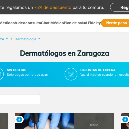
te regalamos
un
-5% de descuento
para tu compra
.
Reg
 Médicos
Videoconsulta
Chat Médico
Plan de salud Fidelity
Pierde peso
oza
Dermatología
Dermatólogos en Zaragoza
SIN CUOTAS
SIN LISTAS DE ESPERA
Solo pagas por lo que usas
Vas al médico cuando lo necesit
PRECIO