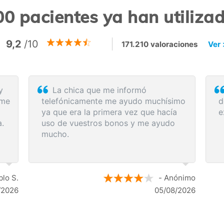
0 pacientes ya han utiliz
9,2
/10
171.210 valoraciones
Ver 
Rapidez y eficacia en la compra de
da
los servicios médicos. Lo recomiendo.
a
a:
p
d
a
s
los
ónimo
- Anónimo
/2026
04/08/2026