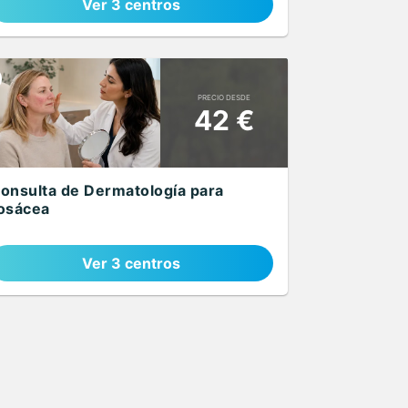
Ver 3 centros
PRECIO DESDE
42 €
onsulta de Dermatología para
osácea
Ver 3 centros