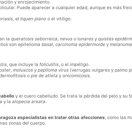
amación y enrojecimiento.
folicular. Puede aparecer a cualquier edad, aunque es más fre
oriasis
, el
liquen plano
o el
vitíligo
.
an la
queratosis seborreica
,
nevus o lunares
y
quistes epidérm
ellos son
epitelioma basal
,
carcinoma epidermoide
y
melanoma
itis
, que incluye la
foliculitis
, o el
impétigo
.
oster
,
moluscos y papiloma virus
(verrugas vulgares y palmo p
dermofitosis
o
pie de atleta
y
onicomicosis
.
cabello
y el cuero cabelludo. Se trata la pérdida del pelo y su 
ca
y la
alopecia areata
.
ragoza especialistas en tratar otras afecciones
, como las m
nas zonas del cuerpo.