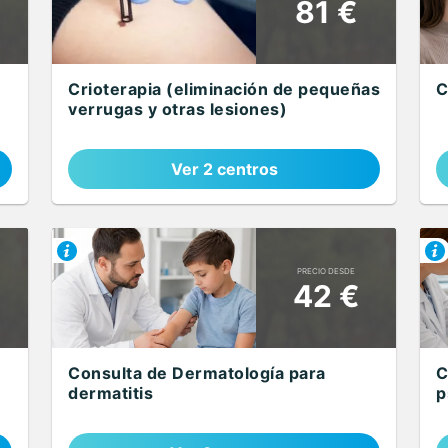
81 €
Crioterapia (eliminación de pequeñas
C
verrugas y otras lesiones)
Ver 2 centros
PRECIO DESDE
42 €
Consulta de Dermatología para
C
dermatitis
p