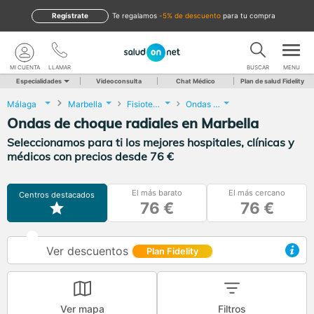
Regístrate
te regalamos
-5% de descuento
para tu compra
MI CUENTA
LLAMAR
BUSCAR
MENU
Especialidades
Videoconsulta
Chat Médico
Plan de salud Fidelity
Málaga
Marbella
Fisioterapia
Ondas de choque radiales
Ondas de choque radiales en Marbella
Seleccionamos para ti los mejores hospitales, clínicas y
médicos con precios desde 76 €
El más barato
El más cercano
Centros destacados
76 €
76 €
Ver descuentos
Plan Fidelity
Ver mapa
Filtros