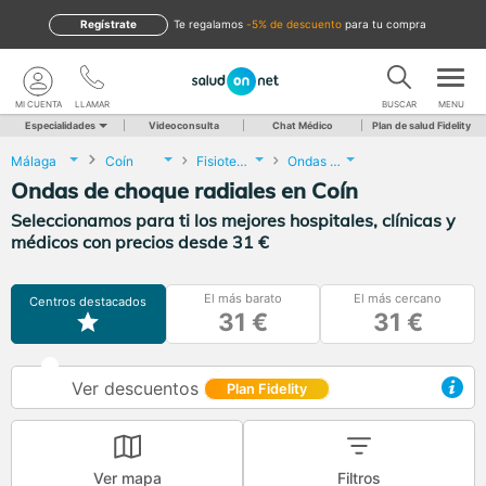
Regístrate
te regalamos
-5% de descuento
para tu compra
MI CUENTA
LLAMAR
BUSCAR
MENU
Especialidades
Videoconsulta
Chat Médico
Plan de salud Fidelity
Málaga
Coín
Fisioterapia
Ondas de choque radiales
Ondas de choque radiales en Coín
Seleccionamos para ti los mejores hospitales, clínicas y
médicos con precios desde 31 €
El más barato
El más cercano
Centros destacados
31 €
31 €
Ver descuentos
Plan Fidelity
Ver mapa
Filtros