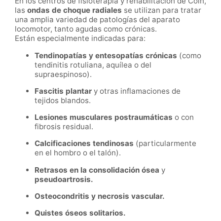
En los centros de fisioterapia y rehabilitación de Coín,
las
ondas de choque radiales
se utilizan para tratar
una amplia variedad de patologías del aparato
locomotor, tanto agudas como crónicas.
Están especialmente indicadas para:
Tendinopatías y entesopatías crónicas
(como
tendinitis rotuliana, aquílea o del
supraespinoso).
Fascitis plantar
y otras inflamaciones de
tejidos blandos.
Lesiones musculares postraumáticas
o con
fibrosis residual.
Calcificaciones tendinosas
(particularmente
en el hombro o el talón).
Retrasos en la consolidación ósea
y
pseudoartrosis.
Osteocondritis y necrosis vascular.
Quistes óseos solitarios.