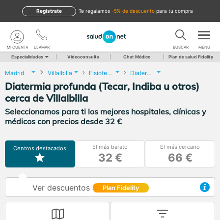
Regístrate
te regalamos
-5% de descuento
para tu compra
MI CUENTA
LLAMAR
BUSCAR
MENU
Especialidades
Videoconsulta
Chat Médico
Plan de salud Fidelity
Madrid
Villalbilla
Fisioterapia
Diatermia profunda (Tecar, Indiba u otros)
Diatermia profunda (Tecar, Indiba u otros)
cerca de Villalbilla
Seleccionamos para ti los mejores hospitales, clínicas y
médicos con precios desde 32 €
El más barato
El más cercano
Centros destacados
32 €
66 €
Ver descuentos
Plan Fidelity