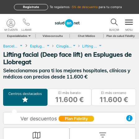
Regístrate
te regalamos
-5% de descuento
para tu compra
MI CUENTA
LLAMAR
BUSCAR
MENU
Especialidades
Videoconsulta
Chat Médico
Plan de salud Fidelity
Barcelona
Esplugues de Llobregat
Cirugía Estética
Lifting facial (Deep face lift)
Lifting facial (Deep face lift) en Esplugues de
Llobregat
Seleccionamos para ti los mejores hospitales, clínicas y
médicos con precios desde 11.600 €
El más barato
El más cercano
Centros destacados
11.600 €
11.600 €
Ver descuentos
Plan Fidelity