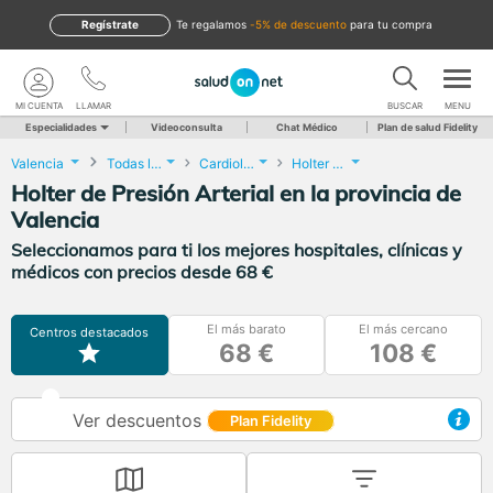
Regístrate
te regalamos
-5% de descuento
para tu compra
MI CUENTA
LLAMAR
BUSCAR
MENU
Especialidades
Videoconsulta
Chat Médico
Plan de salud Fidelity
Valencia
Todas las localidades
Cardiología
Holter de Presión Arterial
Holter de Presión Arterial en la provincia de
Valencia
Seleccionamos para ti los mejores hospitales, clínicas y
médicos con precios desde 68 €
El más barato
El más cercano
Centros destacados
68 €
108 €
Ver descuentos
Plan Fidelity