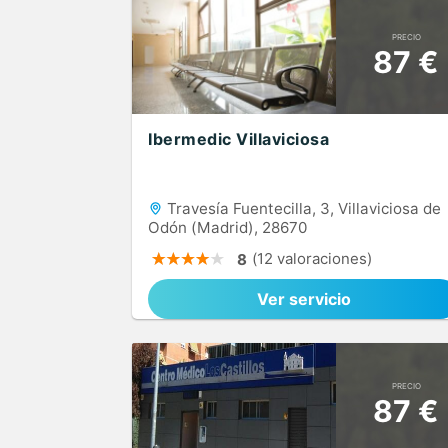
PRECIO
87 €
Ibermedic Villaviciosa
Travesía Fuentecilla, 3, Villaviciosa de
Odón (Madrid), 28670
(12 valoraciones)
8
Ver servicio
PRECIO
87 €