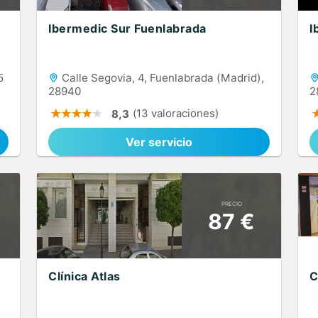
Ibermedic Sur Fuenlabrada
I
5
Calle Segovia, 4, Fuenlabrada (Madrid),
28940
2
(13 valoraciones)
8,3
Ver servicio
PRECIO
87 €
Clínica Atlas
C