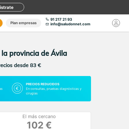
ístrate
91 217 21 93
Plan empresas
info@saludonnet.com
 la provincia de Ávila
recios desde 83 €
PRECIOS REDUCIDOS
as
En consultas, pruebas diagnósticas y
cirugías
El más cercano
102 €