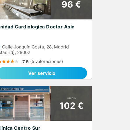
96 €
nidad Cardiologica Doctor Asín
Calle Joaquín Costa, 28, Madrid
Madrid), 28002
(5 valoraciones)
7,6
Ver servicio
PRECIO
102 €
línica Centro Sur