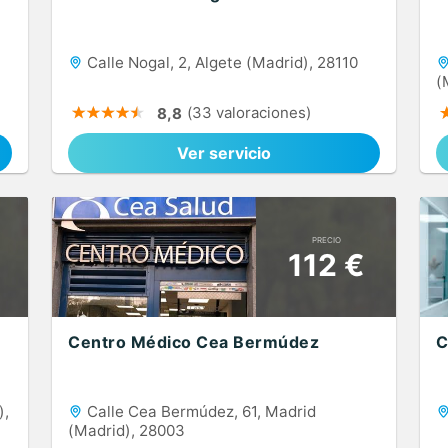
Calle Nogal, 2, Algete (Madrid), 28110
(
(33 valoraciones)
8,8
Ver servicio
PRECIO
112 €
Centro Médico Cea Bermúdez
C
),
Calle Cea Bermúdez, 61, Madrid
(Madrid), 28003