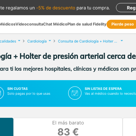
te regalamos
un
-5% de descuento
para tu compra
.
Reg
 Médicos
Videoconsulta
Chat Médico
Plan de salud Fidelity
Pierde peso
ocalidades
Cardiología
Consulta de Cardiología + Holter de presión arterial
ía + Holter de presión arterial cerca de
ra ti los mejores hospitales, clínicas y médicos con p
SIN CUOTAS
SIN LISTAS DE ESPERA
Solo pagas por lo que usas
Vas al médico cuando lo necesit
El más barato
83 €