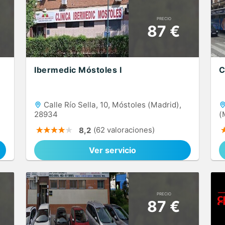
PRECIO
87 €
Ibermedic Móstoles I
C
Calle Río Sella, 10, Móstoles (Madrid),
28934
(
(62 valoraciones)
8,2
Ver servicio
PRECIO
87 €