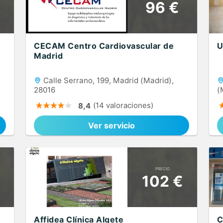
96 €
CECAM Centro Cardiovascular de
U
Madrid
Calle Serrano, 199, Madrid (Madrid),
28016
(
(14 valoraciones)
8,4
Ver servicio
PRECIO
102 €
Affidea Clínica Algete
C