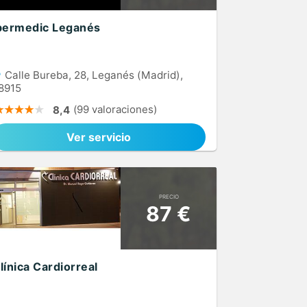
bermedic Leganés
Calle Bureba, 28, Leganés (Madrid),
8915
(99 valoraciones)
8,4
Ver servicio
PRECIO
87 €
línica Cardiorreal