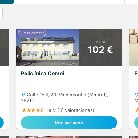
PRECIO
102 €
Policlínica Cemei
F
Calle Dalí, 23, Valdemorillo (Madrid),
28210
M
(18 valoraciones)
9,2
Ver servicio