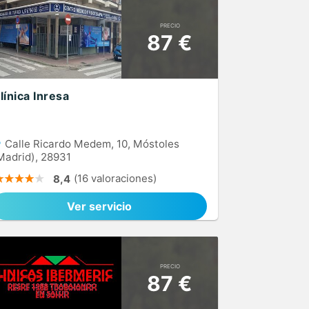
PRECIO
87 €
línica Inresa
Calle Ricardo Medem, 10, Móstoles
Madrid), 28931
(16 valoraciones)
8,4
Ver servicio
PRECIO
87 €