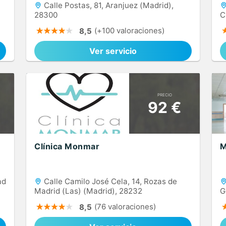
Calle Postas, 81, Aranjuez (Madrid),
28300
C
(+100 valoraciones)
8,5
Ver servicio
PRECIO
92 €
Clínica Monmar
M
ad
Calle Camilo José Cela, 14, Rozas de
Madrid (Las) (Madrid), 28232
G
(76 valoraciones)
8,5