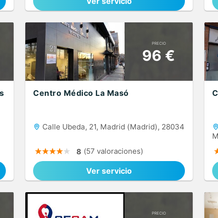
Ver servicio
PRECIO
96 €
s
Centro Médico La Masó
C
Calle Ubeda, 21, Madrid (Madrid), 28034
M
(57 valoraciones)
8
Ver servicio
PRECIO