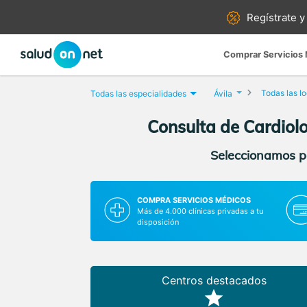
Regístrate y
Comprar Servicios
Todas las l
Todas las especialidades
Ávila
Consulta de Cardiolog
Seleccionamos pa
COMPRA SERVICIOS MÉDICOS
Más de 4.000 clínicas privadas a tu
disposición
Centros destacados