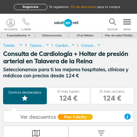
Regístrate
te regalamos
-5% de descuento
para tu compra
MI CUENTA
LLAMAR
BUSCAR
MENU
Especialidades
Videoconsulta
Chat Médico
Plan de salud Fidelity
Toledo
Talavera de la Reina
Cardiología
Consulta de Cardiología + Holter de presión arterial
Consulta de Cardiología + Holter de presión
arterial en Talavera de la Reina
Seleccionamos para ti los mejores hospitales, clínicas y
médicos con precios desde 124 €
El más barato
El más cercano
Centros destacados
124 €
124 €
Ver descuentos
Plan Fidelity