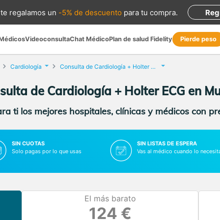
te regalamos
un
-5% de descuento
para tu compra
.
Reg
 Médicos
Videoconsulta
Chat Médico
Plan de salud Fidelity
Pierde peso
Cardiología
Consulta de Cardiología + Holter ECG
sulta de Cardiología + Holter ECG en Mu
a ti los mejores hospitales, clínicas y médicos con p
SIN CUOTAS
SIN LISTAS DE ESPERA
Solo pagas por lo que usas
Vas al médico cuando lo necesit
El más barato
124 €