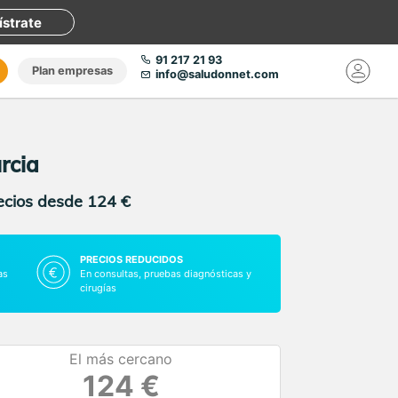
ístrate
91 217 21 93
Plan empresas
info@saludonnet.com
rcia
recios desde 124 €
PRECIOS REDUCIDOS
as
En consultas, pruebas diagnósticas y
cirugías
El más cercano
124 €