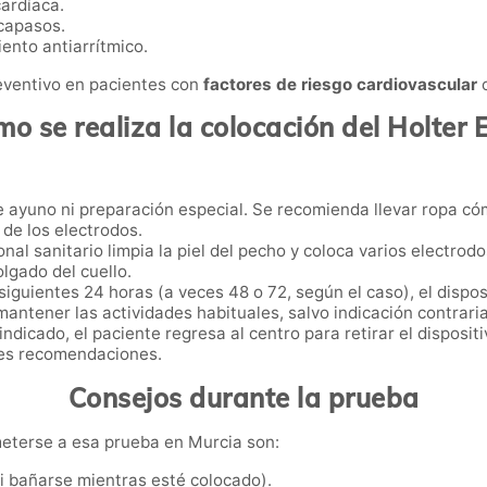
cardíaca.
capasos.
iento antiarrítmico.
eventivo en pacientes con
factores de riesgo cardiovascular
o
o se realiza la colocación del Holter
 ayuno ni preparación especial. Se recomienda llevar ropa cóm
 de los electrodos.
onal sanitario limpia la piel del pecho y coloca varios electro
olgado del cuello.
siguientes 24 horas (a veces 48 o 72, según el caso), el dispos
antener las actividades habituales, salvo indicación contraria
ndicado, el paciente regresa al centro para retirar el dispositi
les recomendaciones.
Consejos durante la prueba
eterse a esa prueba en Murcia son:
ni bañarse mientras esté colocado).