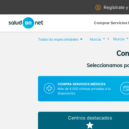
Regístrate y
Comprar Servicios
Murcia
Todas las especialidades
Murcia
Con
Seleccionamos par
COMPRA SERVICIOS MÉDICOS
Más de 4.000 clínicas privadas a tu
disposición
Centros destacados