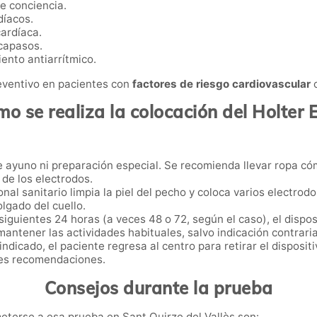
e conciencia.
díacos.
cardíaca.
capasos.
iento antiarrítmico.
eventivo en pacientes con
factores de riesgo cardiovascular
o
o se realiza la colocación del Holter
 ayuno ni preparación especial. Se recomienda llevar ropa cóm
 de los electrodos.
onal sanitario limpia la piel del pecho y coloca varios electro
olgado del cuello.
siguientes 24 horas (a veces 48 o 72, según el caso), el dispos
antener las actividades habituales, salvo indicación contraria
ndicado, el paciente regresa al centro para retirar el dispositi
les recomendaciones.
Consejos durante la prueba
terse a esa prueba en Sant Quirze del Vallès son: