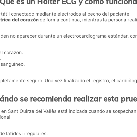
¿Qué es un Holter ECG y cómo funciona
tátil conectado mediante electrodos al pecho del paciente.
trica del corazón
de forma continua, mientras la persona reali
ueden no aparecer durante un electrocardiograma estándar, co
el corazón.
.
o sanguíneo.
pletamente seguro. Una vez finalizado el registro, el cardiólo
ándo se recomienda realizar esta pru
G
en Sant Quirze del Vallès está indicada cuando se sospechan
ional.
e latidos irregulares.