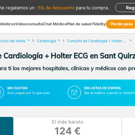
te regalamos
un
-5% de descuento
para tu compra
.
Reg
 Médicos
Videoconsulta
Chat Médico
Plan de salud Fidelity
Pierde peso
uirze del Vallès
Cardiología
Consulta de Cardiología + Holter ECG
 Cardiología + Holter ECG en Sant Quirz
a ti los mejores hospitales, clínicas y médicos con p
SIN CUOTAS
SIN LISTAS DE ESPERA
Solo pagas por lo que usas
Vas al médico cuando lo necesit
El más barato
124 €