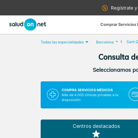
Regístrate y
Comprar Servicios
Sant Q
Todas las especialidades
Barcelona
Consulta de
Seleccionamos par
COMPRA SERVICIOS MÉDICOS
Más de 4.000 clínicas privadas a tu
disposición
Centros destacados