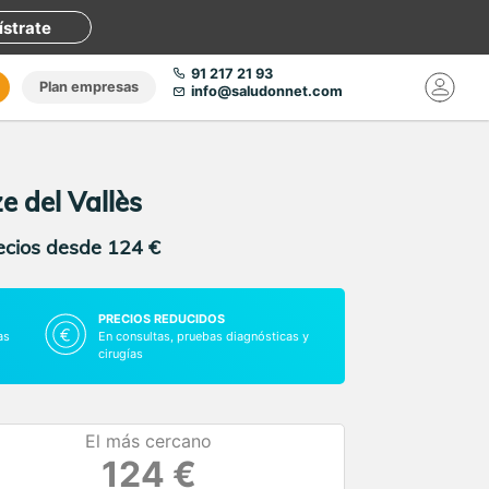
ístrate
91 217 21 93
Plan empresas
info@saludonnet.com
e del Vallès
recios desde 124 €
PRECIOS REDUCIDOS
as
En consultas, pruebas diagnósticas y
cirugías
El más cercano
124 €