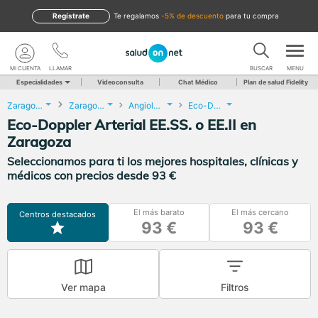
Regístrate
te regalamos
-5% de descuento
para tu compra
MI CUENTA
LLAMAR
BUSCAR
MENU
Especialidades
Videoconsulta
Chat Médico
Plan de salud Fidelity
Zaragoza
Zaragoza
Angiología y Cirugía Vascular
Eco-Doppler Arterial EE.SS. o EE.II
Eco-Doppler Arterial EE.SS. o EE.II en
Zaragoza
Seleccionamos para ti los mejores hospitales, clínicas y
médicos con precios desde 93 €
El más barato
El más cercano
Centros destacados
93 €
93 €
Ver mapa
Filtros