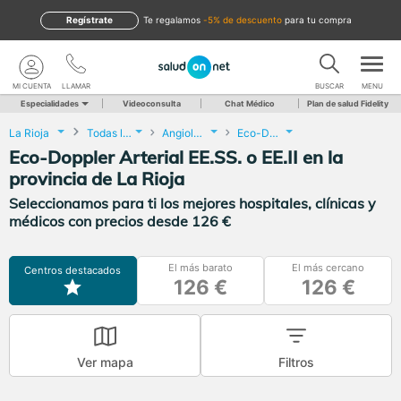
Regístrate
te regalamos
-5% de descuento
para tu compra
MI CUENTA
LLAMAR
BUSCAR
MENU
Especialidades
Videoconsulta
Chat Médico
Plan de salud Fidelity
La Rioja
Todas las localidades
Angiología y Cirugía Vascular
Eco-Doppler Arterial EE.SS. o EE.II
Eco-Doppler Arterial EE.SS. o EE.II en la
provincia de La Rioja
Seleccionamos para ti los mejores hospitales, clínicas y
médicos con precios desde 126 €
El más barato
El más cercano
Centros destacados
126 €
126 €
Ver mapa
Filtros