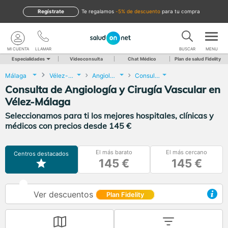
Regístrate
te regalamos
-5% de descuento
para tu compra
MI CUENTA
LLAMAR
BUSCAR
MENU
Especialidades
Videoconsulta
Chat Médico
Plan de salud Fidelity
Málaga
Vélez-Málaga
Angiología y Cirugía Vascular
Consulta de Angiología y Cirugía Vascular
Consulta de Angiología y Cirugía Vascular en
Vélez-Málaga
Seleccionamos para ti los mejores hospitales, clínicas y
médicos con precios desde 145 €
El más barato
El más cercano
Centros destacados
145 €
145 €
Ver descuentos
Plan Fidelity