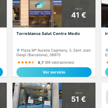
PRECIO
41 €
Torreblanca Salut Centre Medic
I
Plaza Mª Aurelia Capmany, 3, Sant Joan
Despí (Barcelona), 08970
E
(69 valoraciones)
8,7
Ver servicio
PRECIO
51 €