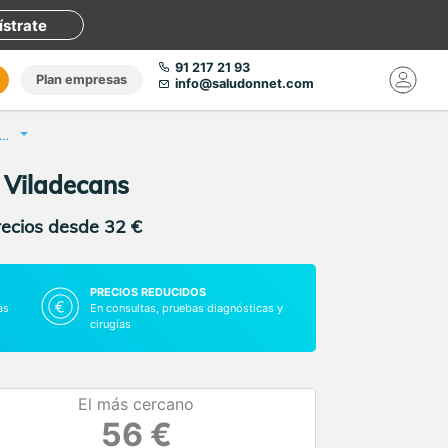
ístrate
91 217 21 93
Plan empresas
info@saludonnet.com
ulta de Angiología y Cirugía Vascular
e Viladecans
recios desde 32 €
PRECIOS REDUCIDOS
as
En consultas, pruebas diagnósticas y
cirugías
El más cercano
56 €