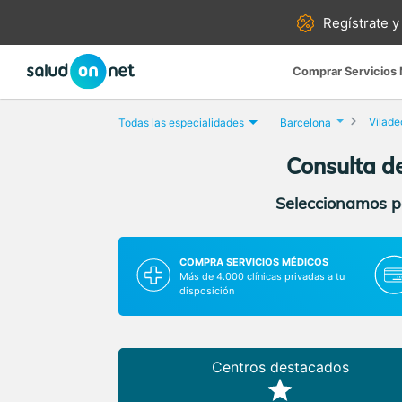
Regístrate y
Comprar Servicios
Vilad
Todas las especialidades
Barcelona
Consulta de
Seleccionamos pa
COMPRA SERVICIOS MÉDICOS
Más de 4.000 clínicas privadas a tu
disposición
Centros destacados