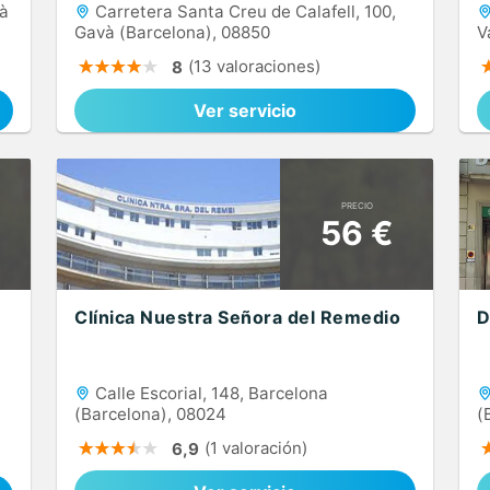
là
Carretera Santa Creu de Calafell, 100,
Gavà (Barcelona), 08850
V
(13 valoraciones)
8
Ver servicio
PRECIO
56 €
Clínica Nuestra Señora del Remedio
D
Calle Escorial, 148, Barcelona
(Barcelona), 08024
(
(1 valoración)
6,9