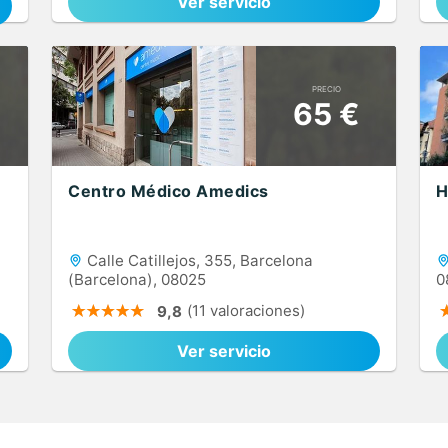
Ver servicio
PRECIO
65 €
Centro Médico Amedics
H
Calle Catillejos, 355, Barcelona
(Barcelona), 08025
0
(11 valoraciones)
9,8
Ver servicio