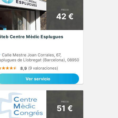
PRECIO
42 €
riteb Centre Mèdic Esplugues
Calle Mestre Joan Corrales, 67,
splugues de Llobregat (Barcelona), 08950
(9 valoraciones)
8,9
Ver servicio
PRECIO
51 €