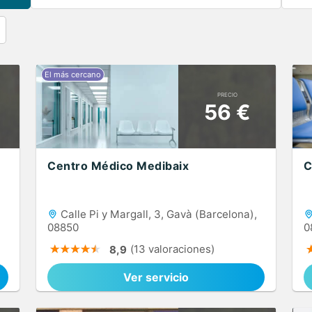
PRECIO
56 €
Centro Médico Medibaix
C
Calle Pi y Margall, 3, Gavà (Barcelona),
08850
0
(13 valoraciones)
8,9
Ver servicio