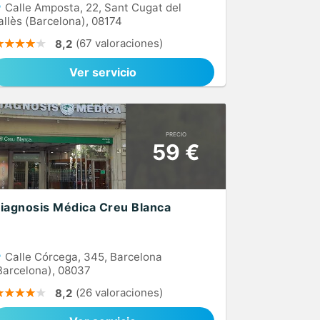
Calle Amposta, 22, Sant Cugat del
allès (Barcelona), 08174
(67 valoraciones)
8,2
Ver servicio
PRECIO
59 €
iagnosis Médica Creu Blanca
Calle Córcega, 345, Barcelona
Barcelona), 08037
(26 valoraciones)
8,2