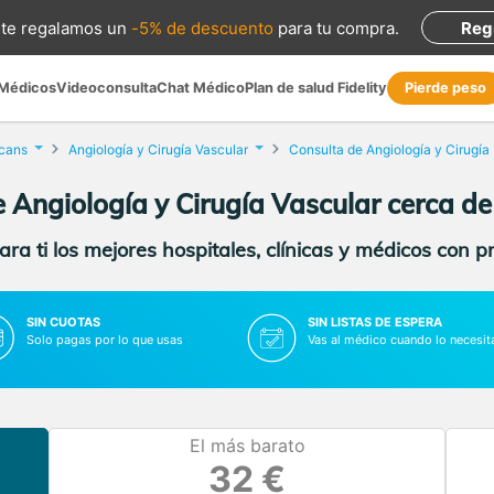
te regalamos
un
-5% de descuento
para tu compra
.
Reg
 Médicos
Videoconsulta
Chat Médico
Plan de salud Fidelity
Pierde peso
ecans
Angiología y Cirugía Vascular
Cons
 Angiología y Cirugía Vascular cerca d
ra ti los mejores hospitales, clínicas y médicos con p
SIN CUOTAS
SIN LISTAS DE ESPERA
Solo pagas por lo que usas
Vas al médico cuando lo necesit
El más barato
32 €