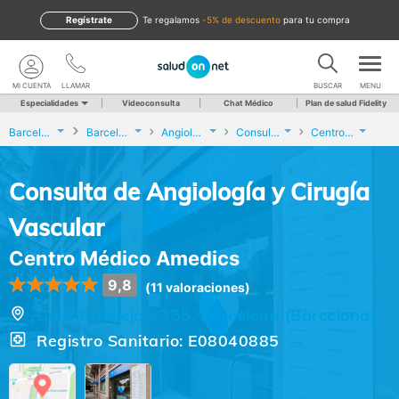
Regístrate
te regalamos
-5% de descuento
para tu compra
MI CUENTA
LLAMAR
BUSCAR
MENU
Especialidades
Videoconsulta
Chat Médico
Plan de salud Fidelity
Barcelona
Barcelona
Angiología y Cirugía Vascular
Consulta de Angiología y Cirugía Vascular
Centro Médico Amedics
Consulta de Angiología y Cirugía
Vascular
Centro Médico Amedics
9,8
(11 valoraciones)
Calle Catillejos, 355, Barcelona (Barcelona)
Registro Sanitario: E08040885