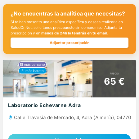
¿No encuentras la analítica que necesitas?
Si te han prescrito una analítica específica y deseas realizarla en
SaludOnNet, solicítanos presupuesto sin compromiso. Adjunta tu
prescripción y en
menos de 24h lo tendrás en tu email.
Adjuntar prescripción
PRECIO
65 €
Laboratorio Echevarne Adra
Calle Travesia de Mercado, 4, Adra (Almería), 04770