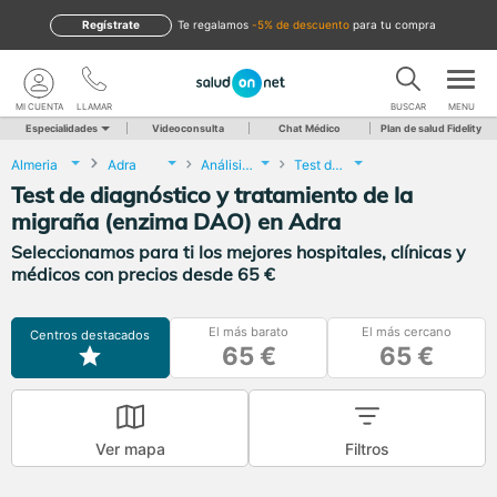
Regístrate
te regalamos
-5% de descuento
para tu compra
MI CUENTA
LLAMAR
BUSCAR
MENU
Especialidades
Videoconsulta
Chat Médico
Plan de salud Fidelity
Almeria
Adra
Análisis Clínicos
Test de diagnóstico y tratamiento de la migraña (enzima DAO)
Test de diagnóstico y tratamiento de la
migraña (enzima DAO) en Adra
Seleccionamos para ti los mejores hospitales, clínicas y
médicos con precios desde 65 €
El más barato
El más cercano
Centros destacados
65 €
65 €
Ver mapa
Filtros