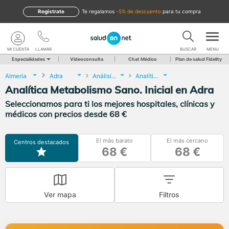
Regístrate
te regalamos
-5% de descuento
para tu compra
MI CUENTA
LLAMAR
BUSCAR
MENU
Especialidades
Videoconsulta
Chat Médico
Plan de salud Fidelity
Almeria
Adra
Análisis Clínicos
Analítica Metabolismo Sano. Inicial
Analítica Metabolismo Sano. Inicial en Adra
Seleccionamos para ti los mejores hospitales, clínicas y
médicos con precios desde 68 €
El más barato
El más cercano
Centros destacados
68 €
68 €
Ver mapa
Filtros