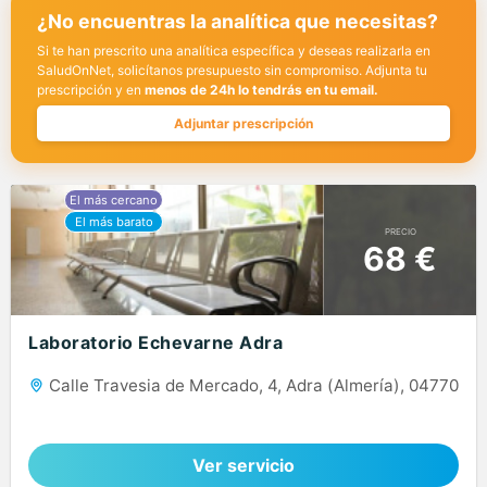
¿No encuentras la analítica que necesitas?
Si te han prescrito una analítica específica y deseas realizarla en
SaludOnNet, solicítanos presupuesto sin compromiso. Adjunta tu
prescripción y en
menos de 24h lo tendrás en tu email.
Adjuntar prescripción
PRECIO
68 €
Laboratorio Echevarne Adra
Calle Travesia de Mercado, 4, Adra (Almería), 04770
Ver servicio