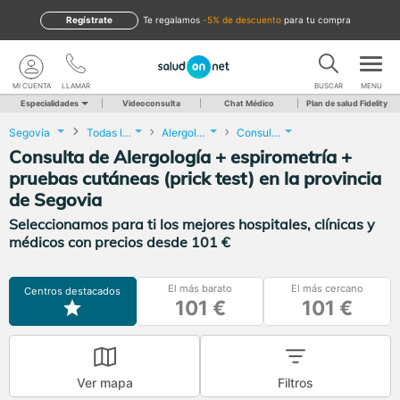
Regístrate
te regalamos
-5% de descuento
para tu compra
MI CUENTA
LLAMAR
BUSCAR
MENU
Especialidades
Videoconsulta
Chat Médico
Plan de salud Fidelity
Segovia
Todas las localidades
Alergología
Consulta de Alergología + espirometría + pruebas cutáneas (prick test)
Consulta de Alergología + espirometría +
pruebas cutáneas (prick test) en la provincia
de Segovia
Seleccionamos para ti los mejores hospitales, clínicas y
médicos con precios desde 101 €
El más barato
El más cercano
Centros destacados
101 €
101 €
Ver mapa
Filtros