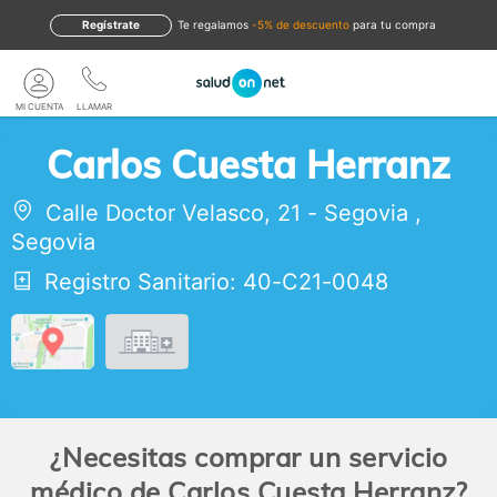
Regístrate
te regalamos
-5% de descuento
para tu compra
MI CUENTA
LLAMAR
Carlos Cuesta Herranz
Calle Doctor Velasco, 21
-
Segovia
,
Segovia
Registro Sanitario: 40-C21-0048
¿Necesitas comprar un servicio
médico de Carlos Cuesta Herranz?