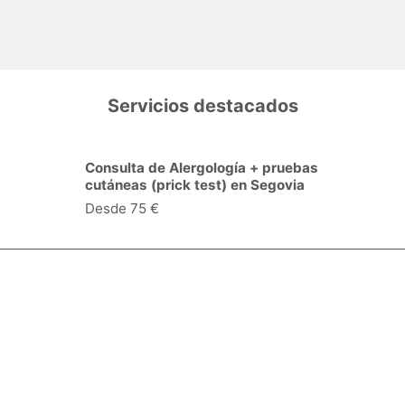
Servicios destacados
Consulta de Alergología + pruebas
cutáneas (prick test) en Segovia
Desde 75 €
Especialidades y servicios
Centros Médicos
Intervenciones quirúrgicas
Valoraciones de pacientes
Síguenos: