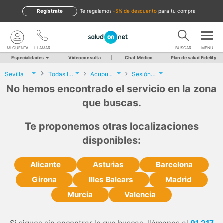
Regístrate
te regalamos
-5% de descuento
para tu compra
MI CUENTA
LLAMAR
BUSCAR
MENU
Especialidades
Videoconsulta
Chat Médico
Plan de salud Fidelity
Sevilla
Todas las localidades
Acupuntura
Sesión de Acupuntura
No hemos encontrado el servicio en la zona
que buscas.
Te proponemos otras localizaciones
disponibles:
Alicante
Asturias
Barcelona
Girona
Illes Balears
Madrid
Murcia
Valencia
Si sigues sin encontrar lo que buscas, llámanos al
91 217