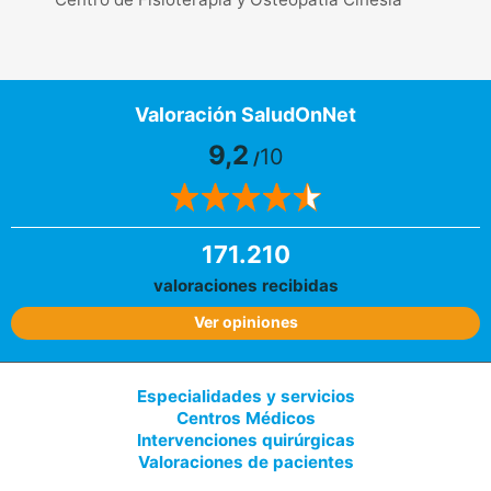
Valoración SaludOnNet
9,2
10
/
171.210
valoraciones recibidas
Ver opiniones
Especialidades y servicios
Centros Médicos
Intervenciones quirúrgicas
Valoraciones de pacientes