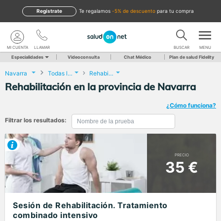
Regístrate
te regalamos
-5% de descuento
para tu compra
MI CUENTA
LLAMAR
BUSCAR
MENU
Especialidades
Videoconsulta
Chat Médico
Plan de salud Fidelity
Navarra
Todas las localidades
Rehabilitación
Rehabilitación en la provincia de Navarra
¿Cómo funciona?
Filtrar los resultados:
PRECIO
35 €
Sesión de Rehabilitación. Tratamiento
combinado intensivo