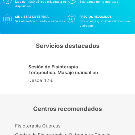
Más de 4.000 clínicas privadas a tu
Solo pagas por lo que usas
disposición
SIN LISTAS DE ESPERA
PRECIOS REDUCIDOS
Vas al médico cuando lo necesitas
En consultas, pruebas diagnósticas
y cirugías
Servicios destacados
Revisión anual Ginecológica en
Navarra
Desde 142 €
Centros recomendados
Fisioterapia Quercus
Centro de Fisioterapia y Osteopatía Cinesia