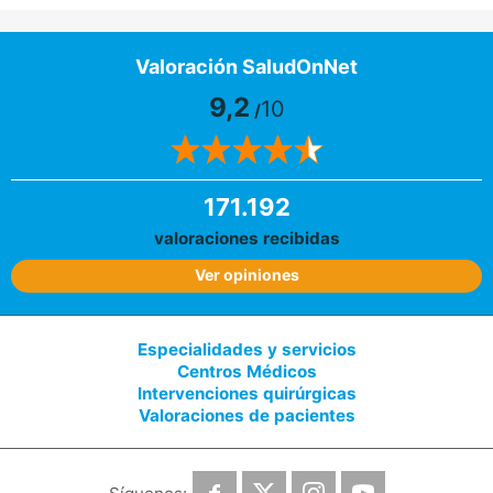
Valoración SaludOnNet
9,2
10
/
171.192
valoraciones recibidas
Ver opiniones
Especialidades y servicios
Centros Médicos
Intervenciones quirúrgicas
Valoraciones de pacientes