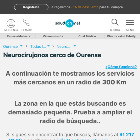
Regístrate
te regalamos
-5% de descuento
para tu compra
MI CUENTA
LLAMAR
BUSCAR
MENU
Especialidades
Videoconsulta
Chat Médico
Plan de salud Fidelity
Ourense
Todas las localidades
Neurocirugía
Neurocirujanos cerca de Ourense
¿Cómo funciona?
A continuación te mostramos los servicios
más cercanos en un radio de
300 Km
La zona en la que estás buscando es
demasiado pequeña. Prueba a ampliar el
radio de búsqueda..
Si sigues sin encontrar lo que buscas, llámanos al
91 217