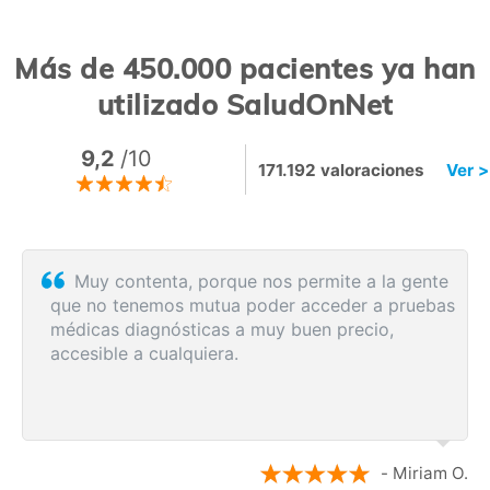
Más de 450.000 pacientes ya han
utilizado SaludOnNet
9,2
/10
171.192 valoraciones
Ver >
ente
Sin esperas, eficacia máxima, más que
uebas
recomendable
riam O.
- Ro