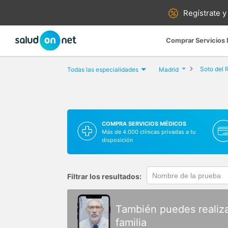
Regístrate y
Comprar Servicios
Soto del 
Todas las especialidades
Madrid
COMPRA SERVICIOS MÉDICOS
Más de 4.000 clínicas privadas a tu
disposición
Filtrar los resultados:
También puedes realiz
familia