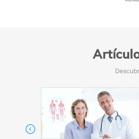
Artícul
Descubr