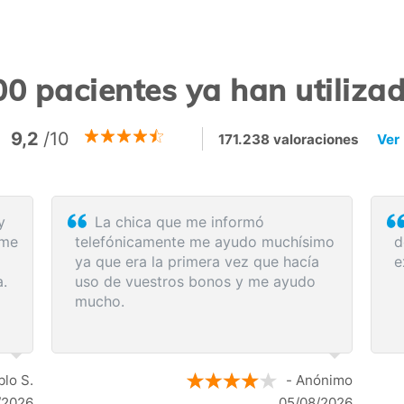
0 pacientes ya han utiliz
9,2
/10
171.238 valoraciones
Ver
Rapidez y eficacia en la compra de
da
los servicios médicos. Lo recomiendo.
a
a:
p
d
e
a
s
 los
s
ónimo
- Anónimo
/2026
04/08/2026