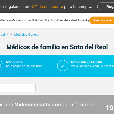
te regalamos
un
-5% de descuento
para tu compra
.
Reg
 Médicos
Videoconsulta
Chat Médico
Plan de salud Fidelity
Pierde peso
Real
Medicina General
Médicos de familia en Soto del Real
SIN CUOTAS
SIN LISTAS DE ESPERA
Solo pagas por lo que usas
Vas al médico cuando lo necesit
ar una
Videoconsulta
con un médico de
19