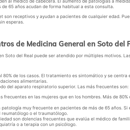
en al médico de cabecera. El aumento de patologías a medida
 de 65 años acudan de forma habitual a esta consulta.
son receptivos y ayudan a pacientes de cualquier edad. Puedes
sin esperas.
tros de Medicina General en Soto del 
n Soto del Real puede ser atendido por múltiples motivos. Las
l 80% de los casos. El tratamiento es sintomático y se centra e
ndaciones alimentarias.
do del aparato respiratorio superior. Las más frecuentes son: far
s frecuentes en las mujeres que en los hombres. Más de 80% d
a patología muy frecuente en pacientes de más de 65 años. Si 
el reumatólogo o el traumatólogo.
ansiedad son dolencias frecuentes que evalúa el médico de famil
quiatría o a terapia con un psicólogo.