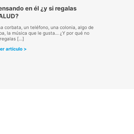
ensando en él ¿y si regalas
Qué es la ast
ALUD?
síntomas
a corbata, un teléfono, una colonia, algo de
La astenia es una
pa, la música que le gusta… ¿Y por qué no
cansancio, irritabi
 regalas […]
padece. Ante cual
acudir al médico.
er artículo >
Leer artículo >