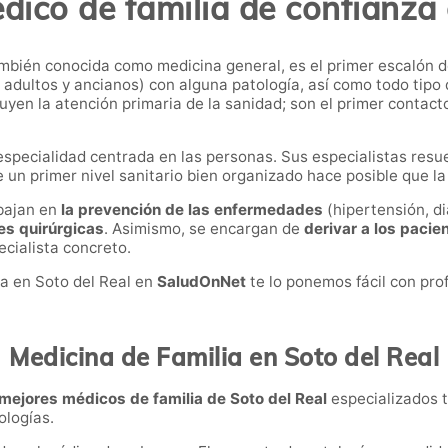
dico de familia de confianza 
ambién conocida como medicina general, es el primer escalón d
, adultos y ancianos) con alguna patología, así como todo tip
ituyen la atención primaria de la sanidad; son el primer conta
specialidad centrada en las personas. Sus especialistas resu
e un primer nivel sanitario bien organizado hace posible que la
abajan en
la prevención de las enfermedades
(hipertensión, dia
es quirúrgicas
. Asimismo, se encargan de
derivar a los pacie
ecialista concreto.
ia en Soto del Real en
SaludOnNet
te lo ponemos fácil con pro
Medicina de Familia en Soto del Real
mejores médicos de familia de Soto del Real
especializados 
ologías.