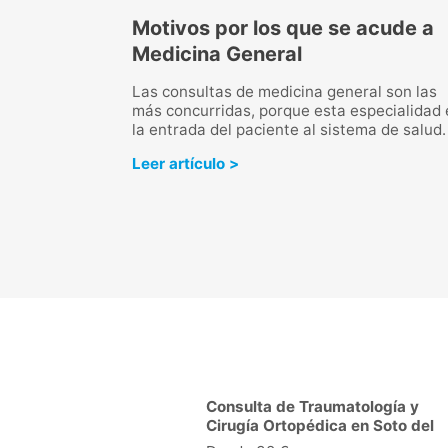
pe y resfriado
Motivos por los que se acude a
Medicina General
ún no son lo mismo,
s por un virus.
Las consultas de medicina general son las
el tratamiento de
más concurridas, porque esta especialidad 
la entrada del paciente al sistema de salud.
Leer artículo >
Consulta de Traumatología y
Cirugía Ortopédica en Soto del
Real