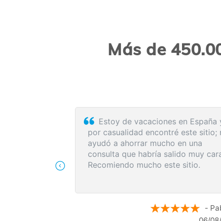
Más de 450.00
tilizo, Cómodo
El proceso de reserva fue
n al cliente es
sumamente sencillo. La videollama
con la médica resultó de gran ayud
me explicó detalladamente las
posibles causas de mi dolencia, m
recomendó medidas para aliviar lo
síntomas de inmediato y me indicó
siguientes pasos a seguir según lo
- Maria N.
resultados de la resonancia.
- An
05/08/2026
04/08