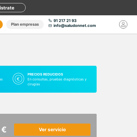
ístrate
91 217 21 93
Plan empresas
info@saludonnet.com
PRECIOS REDUCIDOS
as
En consultas, pruebas diagnósticas y
cirugías
 €
Ver servicio