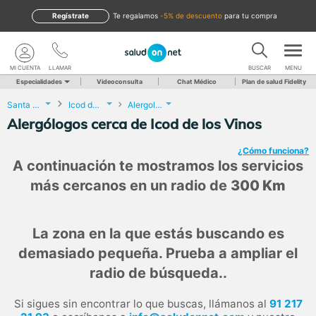
Regístrate
te regalamos
-5% de descuento
para tu compra
MI CUENTA
LLAMAR
BUSCAR
MENU
Especialidades
Videoconsulta
Chat Médico
Plan de salud Fidelity
Santa Cruz de Tenerife
Icod de los Vinos
Alergología
Alergólogos cerca de Icod de los Vinos
¿Cómo funciona?
A continuación te mostramos los servicios
más cercanos en un radio de
300 Km
La zona en la que estás buscando es
demasiado pequeña. Prueba a ampliar el
radio de búsqueda..
Si sigues sin encontrar lo que buscas, llámanos al
91 217