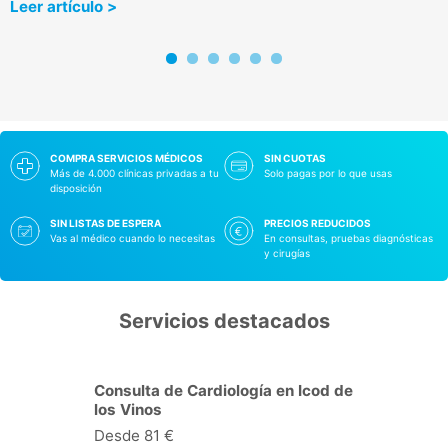
Leer artículo >
COMPRA SERVICIOS MÉDICOS
SIN CUOTAS
Más de 4.000 clínicas privadas a tu
Solo pagas por lo que usas
disposición
SIN LISTAS DE ESPERA
PRECIOS REDUCIDOS
Vas al médico cuando lo necesitas
En consultas, pruebas diagnósticas
y cirugías
Servicios destacados
Consulta de Ginecología y
obstetricia en Icod de los Vinos
Desde 81 €