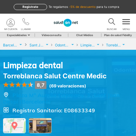
Regístrate
te regalamos
-5% de descuento
para tu compra
MI CUENTA
LLAMAR
BUSCAR
MENU
Especialidades
Videoconsulta
Chat Médico
Plan de salud Fidelity
Barcelona
Sant Joan Despí
Odontología
Limpieza dental
Torreblanca Salut Centre Medic
Limpieza dental
Torreblanca Salut Centre Medic
8,7
(69 valoraciones)
Plaza Mª Aurelia Capmany, 3, Sant Joan
Despí (Barcelona)
Registro Sanitario: E08633349