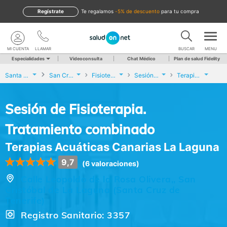
Regístrate
te regalamos
-5% de descuento
para tu compra
MI CUENTA
LLAMAR
BUSCAR
MENU
Especialidades
Videoconsulta
Chat Médico
Plan de salud Fidelity
Santa Cruz de Tenerife
San Cristóbal de La Laguna
Fisioterapia
Sesión de Fisioterapia. Tratamiento combinado
Terapias Acuáticas Canarias La Laguna
Sesión de Fisioterapia.
Tratamiento combinado
Terapias Acuáticas Canarias La Laguna
9,7
(6 valoraciones)
Calle Leopoldo de la Rosa Olivera,, San
Cristóbal de La Laguna (Santa Cruz de
Tenerife)
Registro Sanitario: 3357