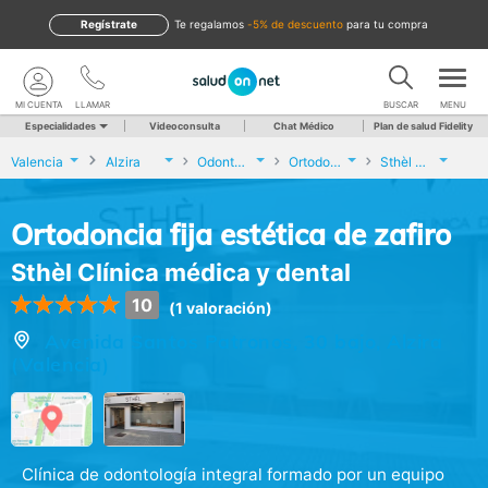
Regístrate
te regalamos
-5% de descuento
para tu compra
MI CUENTA
LLAMAR
BUSCAR
MENU
Especialidades
Videoconsulta
Chat Médico
Plan de salud Fidelity
Valencia
Alzira
Odontología
Ortodoncia fija estética de zafiro
Sthèl Clínica médica y dental
Ortodoncia fija estética de zafiro
Sthèl Clínica médica y dental
10
(1 valoración)
Avenida Santos Patronos, 30 bajo, Alzira
(Valencia)
Clínica de odontología integral formado por un equipo