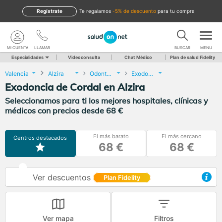
Regístrate
te regalamos
-5% de descuento
para tu compra
MI CUENTA
LLAMAR
BUSCAR
MENU
Especialidades
Videoconsulta
Chat Médico
Plan de salud Fidelity
Valencia
Alzira
Odontología
Exodoncia de Cordal
Exodoncia de Cordal en Alzira
Seleccionamos para ti los mejores hospitales, clínicas y
médicos con precios desde 68 €
El más barato
El más cercano
Centros destacados
68 €
68 €
Ver descuentos
Plan Fidelity
Ver mapa
Filtros