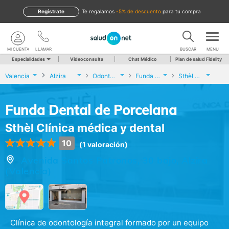
Regístrate
te regalamos
-5% de descuento
para tu compra
MI CUENTA
LLAMAR
BUSCAR
MENU
Especialidades
Videoconsulta
Chat Médico
Plan de salud Fidelity
Valencia
Alzira
Odontología
Funda Dental de Porcelana
Sthèl Clínica médica y dental
Funda Dental de Porcelana
Sthèl Clínica médica y dental
10
(1 valoración)
Avenida Santos Patronos, 30 bajo, Alzira
(Valencia)
Clínica de odontología integral formado por un equipo