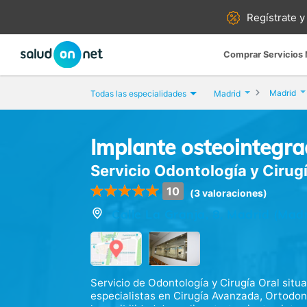
Regístrate y
Comprar Servicios
Madrid
Todas las especialidades
Madrid
Implante osteointegra
Servicio Odontología y Cirugí
10
(3 valoraciones)
Calle La Granja, 8, Madrid (Madr
Servicio de Odontología y Cirugía Oral situa
especialistas en Cirugía Avanzada, Ortodo