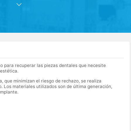
grales al disponer de quirófanos y tener el respaldo de un
dido a la clínica.
io para recuperar las piezas dentales que necesite
 estética.
a, que minimizan el riesgo de rechazo, se realiza
. Los materiales utilizados son de última generación,
implante.