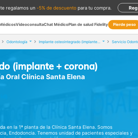
te regalamos
un
-5% de descuento
para tu compra
.
Reg
 Médicos
Videoconsulta
Chat Médico
Plan de salud Fidelity
Pierde peso
Odontología
Implante osteointegrado (implante + corona)
do (implante + corona)
a Oral Clínica Santa Elena
id)
da en la 1ª planta de la Clínica Santa Elena. Somos
ncia, Endodoncia. Tenemos unidad de pacientes especiales y