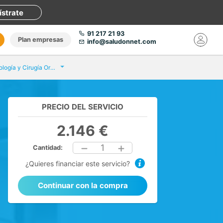
ístrate
91 217 21 93
Plan empresas
info@saludonnet.com
Servicio Odontología y Cirugía Oral Clínica Santa Elena
PRECIO DEL SERVICIO
2.146 €
1
Cantidad:
¿Quieres financiar este servicio?
Continuar con la compra