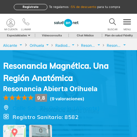
Regístrate
te regalamos
-5% de descuento
para tu compra
MI CUENTA
LLAMAR
BUSCAR
MENU
Especialidades
Videoconsulta
Chat Médico
Plan de salud Fidelity
Alicante
Orihuela
Radiodiagnóstico
Resonancia Magnética. Una Región Anatómica
Resonancia Abierta Orihuela
Resonancia Magnética. Una
Región Anatómica
Resonancia Abierta Orihuela
9,8
(9 valoraciones)
Calle Sol, 27, Orihuela (Alicante)
Registro Sanitario: 8582