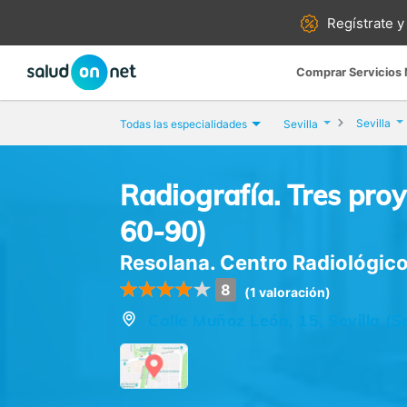
Regístrate y
Comprar Servicios
Sevilla
Todas las especialidades
Sevilla
Radiografía. Tres proy
60-90)
Resolana. Centro Radiológic
8
(1 valoración)
Calle Muñoz León, 15, Sevilla (Se