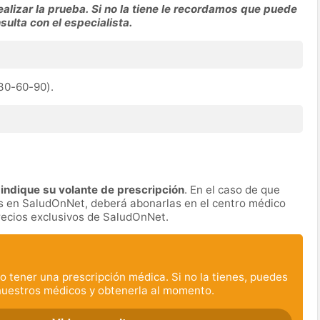
alizar la prueba. Si no la tiene le recordamos que puede
nsulta con el especialista.
(30-60-90).
indique su volante de prescripción
. En el caso de que
das en SaludOnNet, deberá abonarlas en el centro médico
precios exclusivos de SaludOnNet.
o tener una prescripción médica. Si no la tienes, puedes
nuestros médicos y obtenerla al momento.