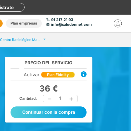
ístrate
91 217 21 93
Plan empresas
info@saludonnet.com
Resolana. Centro Radiológico Macarena
PRECIO DEL SERVICIO
Activar
Plan Fidelity
36 €
1
Cantidad:
Continuar con la compra