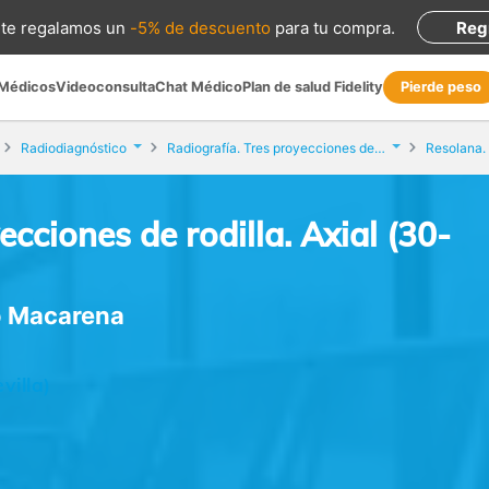
te regalamos
un
-5% de descuento
para tu compra
.
Reg
 Médicos
Videoconsulta
Chat Médico
Plan de salud Fidelity
Pierde peso
Radiodiagnóstico
Radiografía. Tres proyecciones de rodilla. Axial (30-60-90)
ecciones de rodilla. Axial (30-
o Macarena
villa)