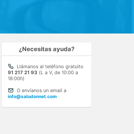
¿Necesitas ayuda?
Llámanos al teléfono gratuito
91 217 21 93
(L a V, de 10:00 a
18:00h)
O envíanos un email a
info@saludonnet.com