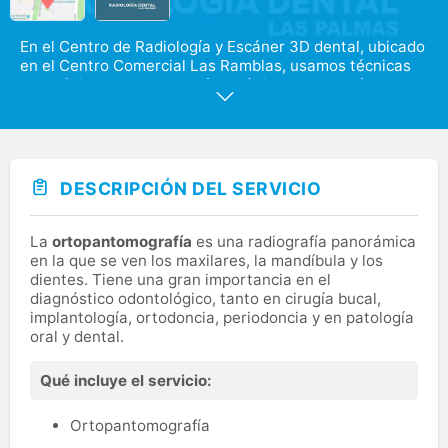
En el Centro de Radiología y Escáner 3D dental, ubicado
en el Centro Comercial Las Ramblas, usamos técnicas
radiológicas con tecnología de última generación, que
mejoran el rendimiento de los procesos de estudio
odontológicos, aportando una alta calidad de imagen
digital y optimizando el tiempo de procesamiento de
datos. Nuestros pacientes tendrán una gran facilidad de
aparcamiento Gratuito, gracias a nuestra localización.
DESCRIPCIÓN DEL SERVICIO
Además de contar con la rapidez, efectividad y calidad
de los servicios que les ofrecemos. El Equipo de
Radiología Dental Las Palmas te espera con las puertas
La
ortopantomografía
es una radiografía panorámica
abiertas de Lunes a Viernes de 10:00h a 18:30h.
en la que se ven los maxilares, la mandíbula y los
dientes. Tiene una gran importancia en el
diagnóstico odontológico, tanto en cirugía bucal,
implantología, ortodoncia, periodoncia y en patología
oral y dental.
Qué incluye el servicio:
Ortopantomografía