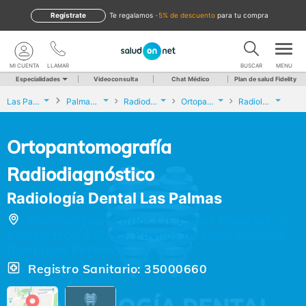
Regístrate
te regalamos
-5% de descuento
para tu compra
MI CUENTA
LLAMAR
BUSCAR
MENU
Especialidades
Videoconsulta
Chat Médico
Plan de salud Fidelity
Las Palmas
Palmas de Gran Canaria (Las)
Radiodiagnóstico
Ortopantomografía Radiodiagnóstico
Radiología Dental Las Palmas
Ortopantomografía
Radiodiagnóstico
Radiología Dental Las Palmas
Avenida Juan Carlos I (C.C. Las Ramblas, 2ª
planta, local 96), 29, Palmas de Gran Canaria
(Las) (Las Palmas)
Registro Sanitario: 35000660