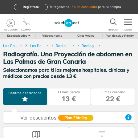
Regístrate
te regalamos
-5% de descuento
para tu compra
MI CUENTA
LLAMAR
BUSCAR
MENU
Especialidades
Videoconsulta
Chat Médico
Plan de salud Fidelity
Las Palmas
Las Palmas de Gran Canaria
Radiología
Radiografía. Una Proyección de abdomen
Radiografía. Una Proyección de abdomen en
Las Palmas de Gran Canaria
Seleccionamos para ti los mejores hospitales, clínicas y
médicos con precios desde 13 €
El más barato
El más cercano
Centros destacados
13 €
22 €
Ver descuentos
Plan Fidelity