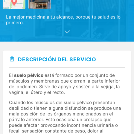
La mejor medicina a tu alcance, porque tu salud es lo
primero.
En el centro médico Valdemoro Plaza, priorizamos tu
salud con una atención médica excelente, personalizada
y sin demoras. Nuestras modernas instalaciones de 675
m2 ofrecen los últimos avances en tecnología médica y
cuentan con el mejor equipo de profesionales de la
DESCRIPCIÓN DEL SERVICIO
salud de la zona sur de Madrid.
Nos comprometemos a proporcionarte una asistencia
El
suelo pélvico
está formado por un conjunto de
eficaz y completa, incluyendo la realización de todas las
músculos y membranas que cierran la parte inferior
pruebas necesarias sin la necesidad de desplazarse a la
del abdomen. Sirve de apoyo y sostén a la vejiga, la
capital. Enfocados en su bienestar, nuestro centro
vagina, el útero y el recto.
médico se esfuerza por ofrecer una atención integral
para garantizar los mejores resultados.
Cuando los músculos del suelo pélvico presentan
debilidad o tienen alguna disfunción se produce una
mala posición de los órganos mencionados en el
párrafo anterior. Esto ocasiona un prolapso que
puede afectar provocando incontinencia urinaria o
fecal, sensación constante de peso, dolor al