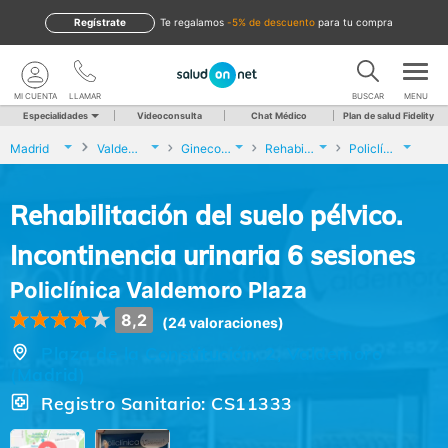
Regístrate
te regalamos
-5% de descuento
para tu compra
MI CUENTA
LLAMAR
BUSCAR
MENU
Especialidades
Videoconsulta
Chat Médico
Plan de salud Fidelity
Madrid
Valdemoro
Ginecología y Obstetricia
Rehabilitación del suelo pélvico. Incontinencia urinaria 6 sesiones
Policlínica Valdemoro Plaza
Rehabilitación del suelo pélvico.
Incontinencia urinaria 6 sesiones
Policlínica Valdemoro Plaza
8,2
(24 valoraciones)
Plaza de la Constitución, 2, Valdemoro
(Madrid)
Registro Sanitario: CS11333