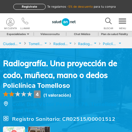
Regístrate
te regalamos
-5% de descuento
para tu compra
MI CUENTA
LLAMAR
BUSCAR
MENU
Especialidades
Videoconsulta
Chat Médico
Plan de salud Fidelity
Ciudad Real
Tomelloso
Radiodiagnóstico
Radiografía. Una proyección de codo, muñeca, mano o dedos
Policlínica Tomelloso
Radiografía. Una proyección de
codo, muñeca, mano o dedos
Policlínica Tomelloso
4
(1 valoración)
Calle Don Víctor Peñasco, 79, Tomelloso
(Ciudad Real)
Registro Sanitario: CR02515/00001512