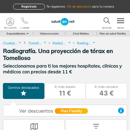
Regístrate
te regalamos
-5% de descuento
para tu compra
MI CUENTA
LLAMAR
BUSCAR
MENU
Especialidades
Videoconsulta
Chat Médico
Plan de salud Fidelity
Ciudad Real
Tomelloso
Radiología
Radiografía. Una proyección de tórax
Radiografía. Una proyección de tórax en
Tomelloso
Seleccionamos para ti los mejores hospitales, clínicas y
médicos con precios desde 11 €
El más barato
El más cercano
Centros destacados
11 €
43 €
Ver descuentos
Plan Fidelity