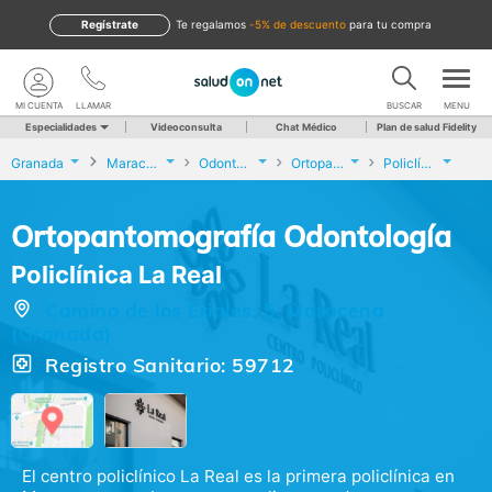
Regístrate
te regalamos
-5% de descuento
para tu compra
MI CUENTA
LLAMAR
BUSCAR
MENU
Especialidades
Videoconsulta
Chat Médico
Plan de salud Fidelity
Granada
Maracena
Odontología
Ortopantomografía Odontología
Policlínica La Real
Ortopantomografía Odontología
Policlínica La Real
Camino de los Eriales, 5, Maracena
(Granada)
Registro Sanitario: 59712
El centro policlínico La Real es la primera policlínica en