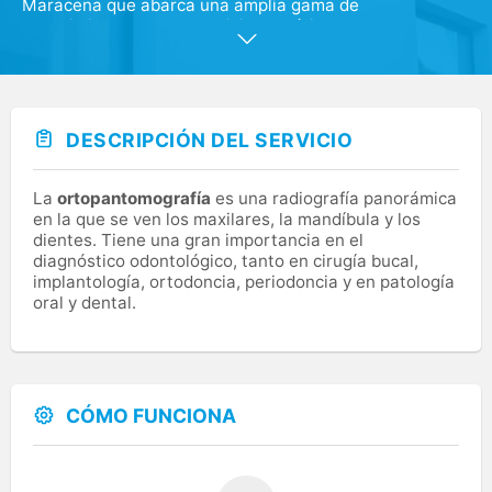
Maracena que abarca una amplia gama de
especialidades como medicina estética, dental,
fisioterapia, nutrición y podología, además de medicina
general. Trabajamos por mejorar la salud y bienestar de
nuestros pacientes, apostando por traer a Maracena la
última tecnología y tratamientos, con el fin de mejorar
continuamente la calidad de los procesos y servicios al
DESCRIPCIÓN DEL SERVICIO
cliente. En Policlínica La Real ofrecemos una asistencia
médica personalizada y de calidad, con tratamientos
que miman y se preocupan por tu salud y tu estética.
La
ortopantomografía
es una radiografía panorámica
en la que se ven los maxilares, la mandíbula y los
dientes. Tiene una gran importancia en el
diagnóstico odontológico, tanto en cirugía bucal,
implantología, ortodoncia, periodoncia y en patología
oral y dental.
CÓMO FUNCIONA