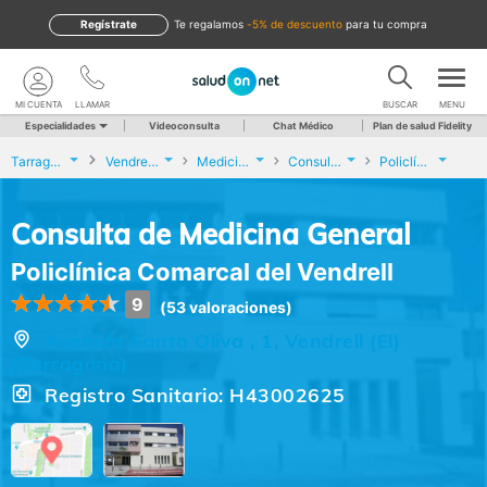
Regístrate
te regalamos
-5% de descuento
para tu compra
MI CUENTA
LLAMAR
BUSCAR
MENU
Especialidades
Videoconsulta
Chat Médico
Plan de salud Fidelity
Tarragona
Vendrell (El)
Medicina General
Consulta de Medicina General
Policlínica Comarcal del Vendrell
Consulta de Medicina General
Policlínica Comarcal del Vendrell
9
(53 valoraciones)
Avenida Santa Oliva , 1, Vendrell (El)
(Tarragona)
Registro Sanitario: H43002625