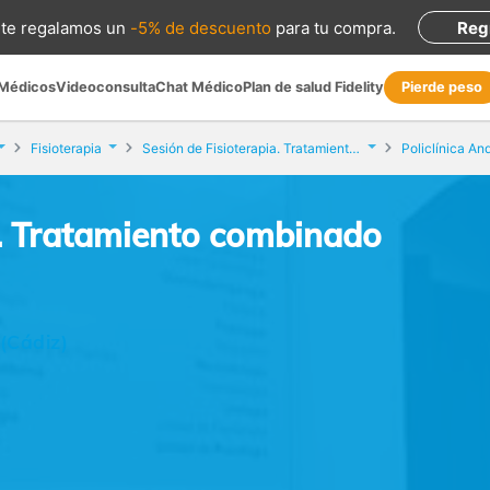
te regalamos
un
-5% de descuento
para tu compra
.
Reg
 Médicos
Videoconsulta
Chat Médico
Plan de salud Fidelity
Pierde peso
Fisioterapia
Sesión de Fisioterapia. Tratamiento combinado
Policlínica An
a. Tratamiento combinado
 (Cádiz)